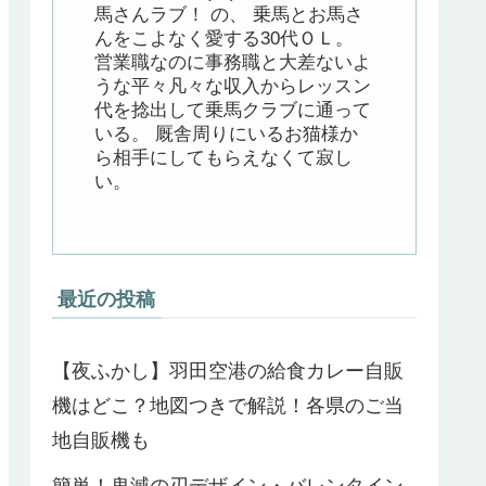
馬さんラブ！ の、 乗馬とお馬さ
んをこよなく愛する30代ＯＬ。
営業職なのに事務職と大差ないよ
うな平々凡々な収入からレッスン
代を捻出して乗馬クラブに通って
いる。 厩舎周りにいるお猫様か
ら相手にしてもらえなくて寂し
い。
最近の投稿
【夜ふかし】羽田空港の給食カレー自販
機はどこ？地図つきで解説！各県のご当
地自販機も
簡単！鬼滅の刃デザイン・バレンタイン