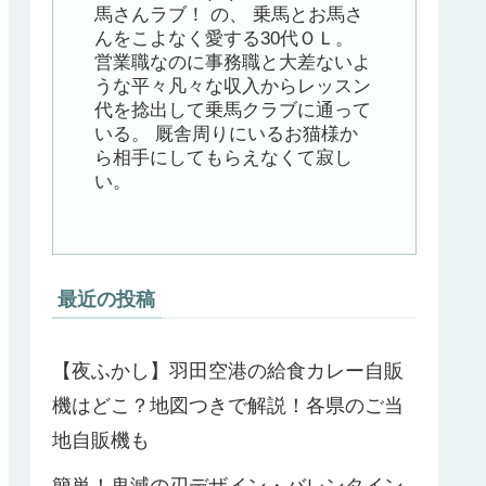
馬さんラブ！ の、 乗馬とお馬さ
んをこよなく愛する30代ＯＬ。
営業職なのに事務職と大差ないよ
うな平々凡々な収入からレッスン
代を捻出して乗馬クラブに通って
いる。 厩舎周りにいるお猫様か
ら相手にしてもらえなくて寂し
い。
最近の投稿
【夜ふかし】羽田空港の給食カレー自販
機はどこ？地図つきで解説！各県のご当
地自販機も
簡単！鬼滅の刃デザイン・バレンタイン