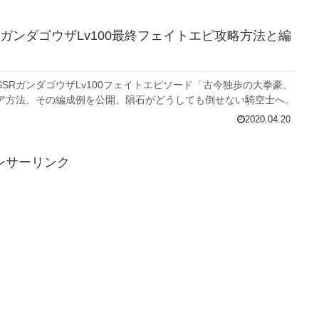
ガンダゴウザLv100最終フェイトエピ攻略方法と編
SRガンダゴウザLv100フェイトエピソード「古今独歩の大拳豪、
ア方法、その編成例を公開。隕石がどうしても倒せない騎空士へ。
2020.04.20
ンサーリンク